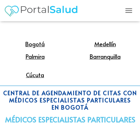
ELIGE TU CIUDAD
C
A
M
B
I
Bogotá
Medellín
A
R
Palmira
Barranquilla
M
O
D
Cúcuta
O
D
E
CENTRAL DE AGENDAMIENTO DE CITAS CON
N
MÉDICOS ESPECIALISTAS PARTICULARES
A
V
EN BOGOTÁ
E
G
MÉDICOS ESPECIALISTAS PARTICULARES
A
C
I