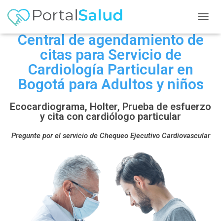
C
A
Central de agendamiento de
M
citas para Servicio de
B
I
Cardiología Particular en
A
Bogotá para Adultos y niños
R
M
O
Ecocardiograma, Holter, Prueba de esfuerzo
D
y cita con cardiólogo particular
O
D
Pregunte por el servicio de Chequeo Ejecutivo Cardiovascular
E
N
A
V
E
G
A
C
I