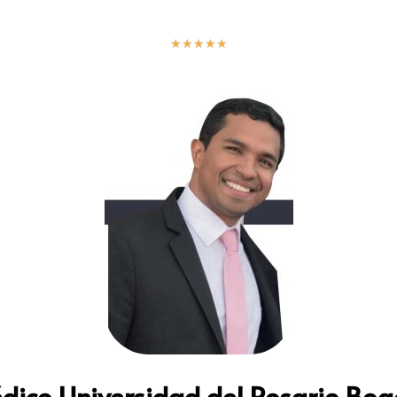
★
★
★
★
★
dico Universidad del Rosario Bog