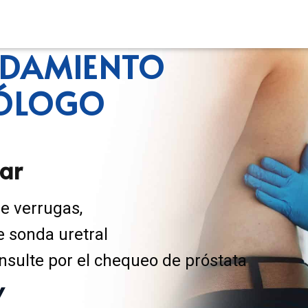
NDAMIENTO
RÓLOGO
lar
de verrugas,
e sonda uretral
onsulte por el chequeo de próstata
Y