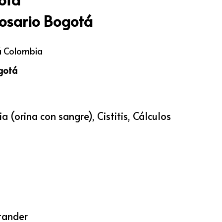
Rosario Bogotá
tá Colombia
ogotá
 (orina con sangre), Cistitis, Cálculos
ntander